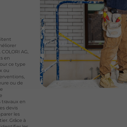
itent
éliorer
n. COLORI AG,
ts en
pour ce type
ux ou
erventions,
ieure ou de
ne
e
 travaux en
es devis
parer les
ier. Grâce à
identifier les