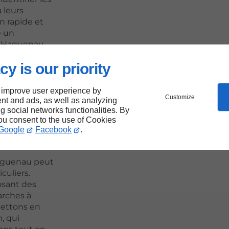
 leurs
n rapide et
e un
 à Haguenau.
cy is our priority
 improve user experience by
Customize
nt and ads, as well as analyzing
ng social networks functionalities. By
you consent to the use of Cookies
Google
Facebook
.
aguenau peut
culiers.
osant des
arches à
mettons en
n, qui