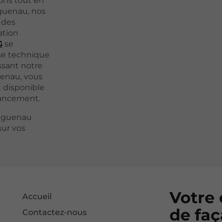
ons tout en
aguenau, nos
r des
ation
G
se
ise technique
sant notre
uenau, vous
t disponible
nancement.
Haguenau
sur vos
Votre
Accueil
de faç
Contactez-nous