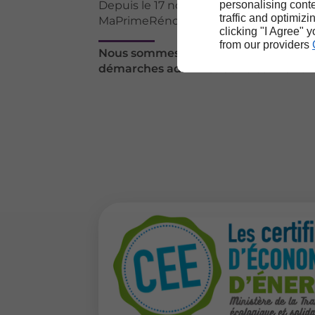
personalising conte
Depuis le 17 novembre 2022, l'éco-PTZ
traffic and optimizi
MaPrimeRénov'.
clicking "I Agree" 
from our providers
Nous sommes habilités à entreprendre
démarches administrative et financiè