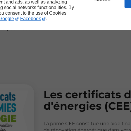
Customize
nt and ads, as well as analyzing
 peut être cumulé avec
ng social networks functionalities. By
you consent to the use of Cookies
Google
Facebook
.
 et suivre toutes les
re pour vous.
Les certificats
d'énergies (CEE
La prime CEE constitue une aide fina
de rénovation énergétique dans votre 