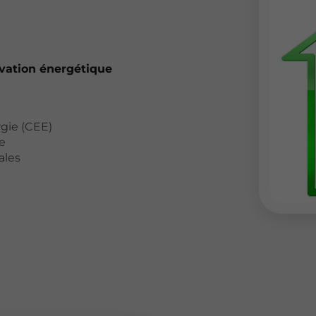
ovation énergétique
rgie (CEE)
e
ales