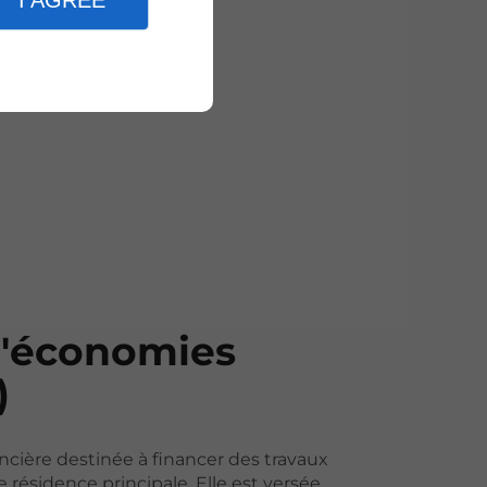
I AGREE
 d'économies
)
ncière destinée à financer des travaux
résidence principale. Elle est versée