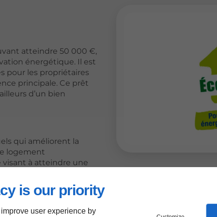
uvant atteindre 50 000 €,
ation énergétique. Il est
s pour les propriétaires
ence principale. Ce prêt
ailleurs d’un bien
ls qui améliorent la
re logement
 visant à atteindre une
le
s installations
cy is our priority
 improve user experience by