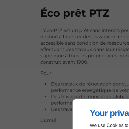
Éco prêt PTZ
L'éco-PTZ est un prêt sans intérêts po
destiné à financer des travaux de rénov
accessible sans condition de ressource
effectuant des travaux dans leur résid
s'applique à tous les propriétaires ou b
construit avant 1990.
Pour :
Des travaux de rénovation ponctue
performance énergétique de vot
Des travaux de rénovation globale
performance énergétique minima
Des travaux de réhabilitation de vo
Your priva
Cumul
We use Cookies to