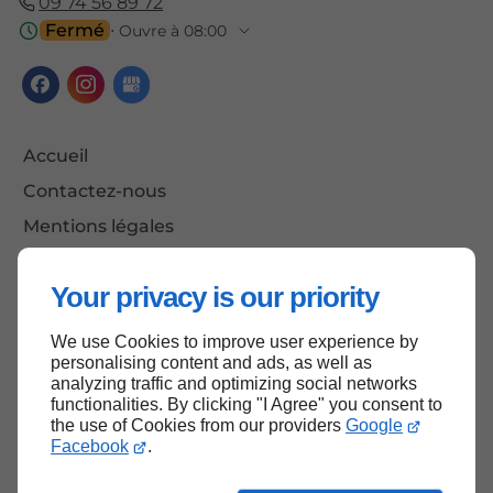
09 74 56 89 72
Fermé
⋅ Ouvre à 08:00
Accueil
Contactez-nous
Mentions légales
Plan du site
Your privacy is our priority
We use Cookies to improve user experience by
Haut de page
personalising content and ads, as well as
analyzing traffic and optimizing social networks
functionalities. By clicking "I Agree" you consent to
the use of Cookies from our providers
Google
Facebook
.