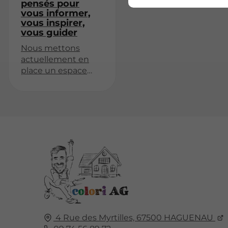
pensés pour
vous informer,
vous inspirer,
vous guider
Nous mettons
actuellement en
place un espace
dédié à nos
actualités, projets
et partages
d'expérience.
Revenez très
bientôt pour
découvrir nos
premiers articles !
4 Rue des Myrtilles,
67500
HAGUENAU