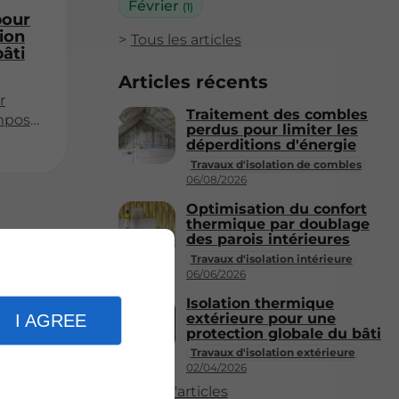
Février
(1)
pour
ion
Tous les articles
bâti
Articles récents
r
Traitement des combles
impose
perdus pour limiter les
ution
déperditions d'énergie
rmante
Travaux d'isolation de combles
r
06/08/2026
e bâti
Optimisation du confort
rimant
thermique par doublage
ons
des parois intérieures
niveau
Travaux d'isolation intérieure
06/06/2026
Cette
Isolation thermique
obale
extérieure pour une
I AGREE
protection globale du bâti
Travaux d'isolation extérieure
02/04/2026
Plus d'articles
ant