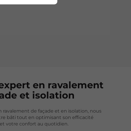
un
r
é.
 expert en ravalement
ade et isolation
n ravalement de façade et en isolation, nous
tre bâti tout en optimisant son efficacité
t votre confort au quotidien.