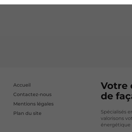
efficace contre les
continu,
transferts de
garantissant 
chaleur et les
confort de vie
sensations de
stable en hive
parois froides.
comme en ét
Votre
Accueil
de faç
Contactez-nous
Mentions légales
Spécialisés e
Plan du site
valorisons vo
énergétique e