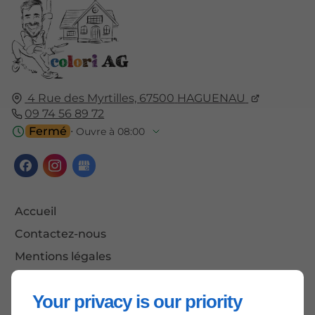
4 Rue des Myrtilles,
67500
HAGUENAU
09 74 56 89 72
Fermé
⋅ Ouvre à 08:00
Accueil
Contactez-nous
Mentions légales
Plan du site
Your privacy is our priority