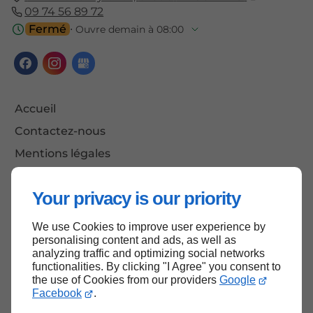
09 74 56 89 72
Fermé
⋅ Ouvre demain à 08:00
Accueil
Contactez-nous
Mentions légales
Plan du site
Your privacy is our priority
We use Cookies to improve user experience by
Haut de page
personalising content and ads, as well as
analyzing traffic and optimizing social networks
functionalities. By clicking "I Agree" you consent to
the use of Cookies from our providers
Google
Facebook
.