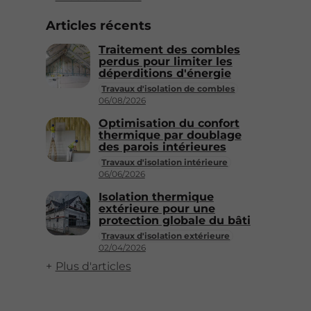
Articles récents
Traitement des combles
perdus pour limiter les
déperditions d'énergie
Travaux d'isolation de combles
06/08/2026
Optimisation du confort
thermique par doublage
des parois intérieures
Travaux d'isolation intérieure
06/06/2026
Isolation thermique
extérieure pour une
protection globale du bâti
Travaux d'isolation extérieure
02/04/2026
Plus d'articles